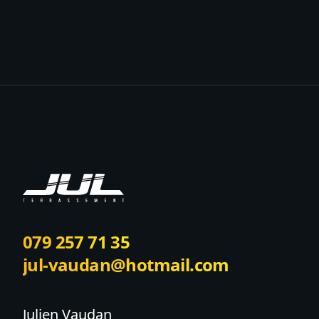
Footer
079 257 71 35
jul-vaudan@hotmail.com
Julien Vaudan
