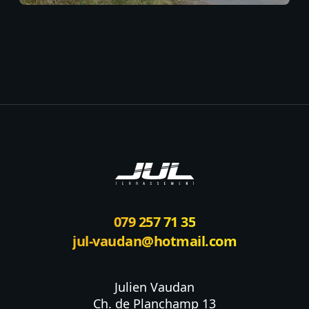
Footer
079 257 71 35
jul-vaudan@hotmail.com
Julien Vaudan

Ch. de Planchamp 13
