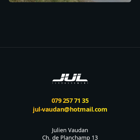
Footer
079 257 71 35
jul-vaudan@hotmail.com
Julien Vaudan

Ch. de Planchamp 13
