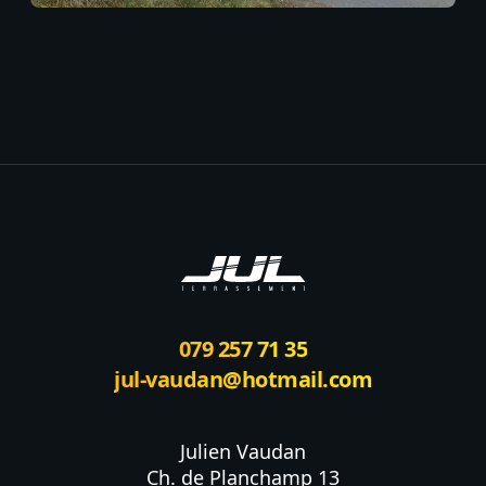
Footer
079 257 71 35
jul-vaudan@hotmail.com
Julien Vaudan

Ch. de Planchamp 13
