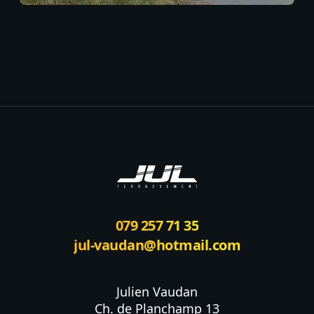
Footer
079 257 71 35
jul-vaudan@hotmail.com
Julien Vaudan

Ch. de Planchamp 13
