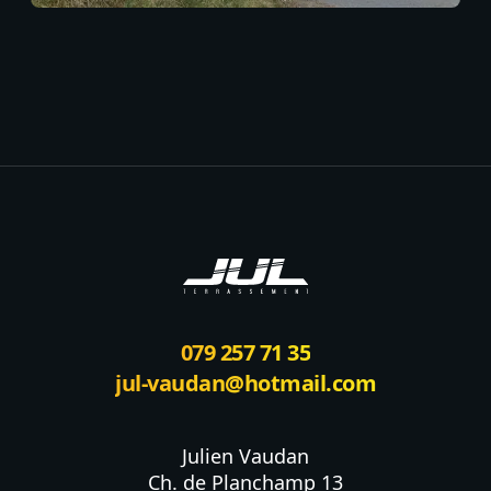
Footer
079 257 71 35
jul-vaudan@hotmail.com
Julien Vaudan

Ch. de Planchamp 13
