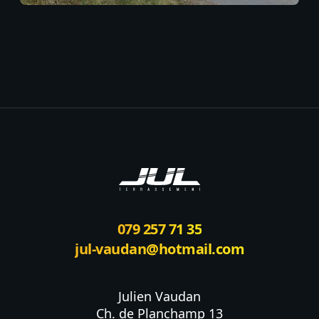
Footer
079 257 71 35
jul-vaudan@hotmail.com
Julien Vaudan

Ch. de Planchamp 13
