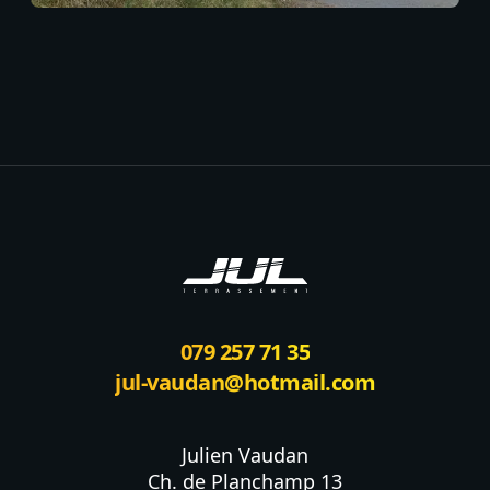
Footer
079 257 71 35
jul-vaudan@hotmail.com
Julien Vaudan

Ch. de Planchamp 13
