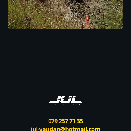
Footer
079 257 71 35
jul-vaudan@hotmail.com