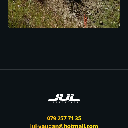
Footer
079 257 71 35
jul-vaudan@hotmail.com