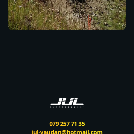
Footer
079 257 71 35
jul-vaudan@hotmail.com