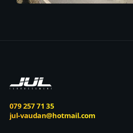
Footer
079 257 71 35
jul-vaudan@hotmail.com