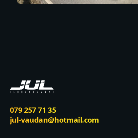
Footer
079 257 71 35
jul-vaudan@hotmail.com