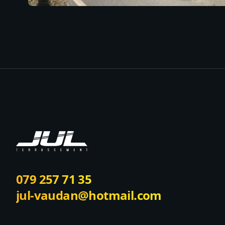
Footer
079 257 71 35
jul-vaudan@hotmail.com