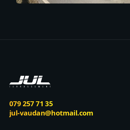
Footer
079 257 71 35
jul-vaudan@hotmail.com