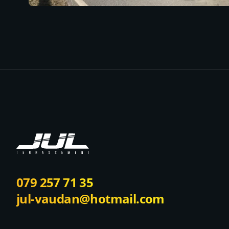
Footer
079 257 71 35
jul-vaudan@hotmail.com