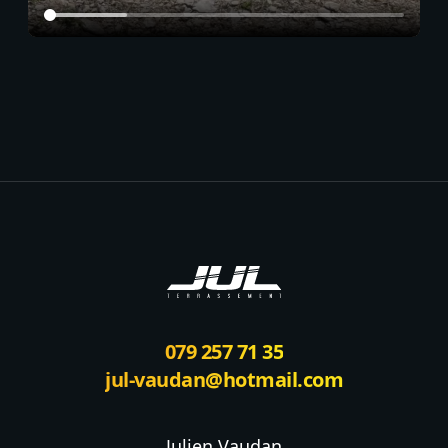
Footer
079 257 71 35
jul-vaudan@hotmail.com
Julien Vaudan
